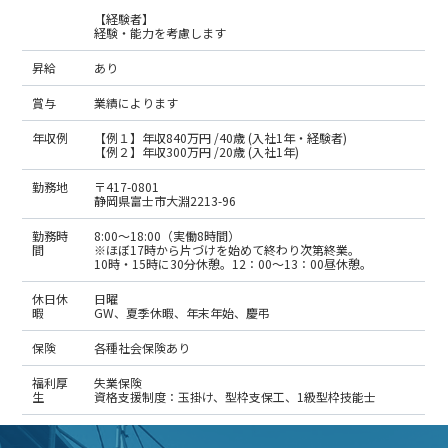
【経験者】
経験・能力を考慮します
昇給
あり
賞与
業績によります
年収例
【例１】年収840万円 /40歳 (入社1年・経験者)
【例２】年収300万円 /20歳 (入社1年)
勤務地
〒417-0801
静岡県富士市大淵2213-96
勤務時
8:00～18:00（実働8時間）
間
※ほぼ17時から片づけを始めて終わり次第終業。
10時・15時に30分休憩。12：00～13：00昼休憩。
休日休
日曜
暇
GW、夏季休暇、年末年始、慶弔
保険
各種社会保険あり
福利厚
失業保険
生
資格支援制度：玉掛け、型枠支保工、1級型枠技能士