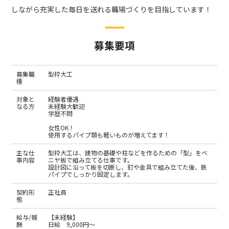
しながら充実した毎日を送れる職場づくりを目指しています！
募集要項
募集職
型枠大工
種
対象と
経験者優遇
なる方
未経験大歓迎
学歴不問
女性OK！
使用するパイプ類も軽いものが増えてます！
主な仕
型枠大工は、建物の基礎や柱などを作るための「型」をベ
事内容
ニヤ板で組み立てる仕事です。
設計図に沿って板を切断し、釘や金具で組み立てた後、鉄
パイプでしっかり固定します。
契約形
正社員
態
給与/報
【未経験】
酬
日給 9,000円～